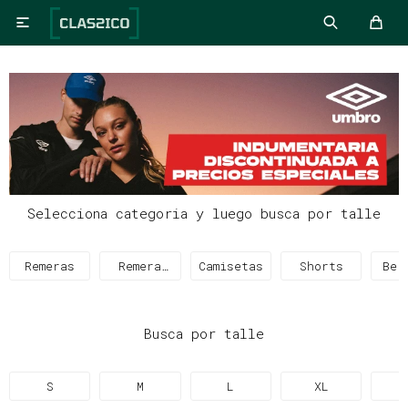

Selecciona categoria y luego busca por talle
Remeras
Remera
Camisetas
Shorts
Ber
Térmica
Busca por talle
S
M
L
XL
X