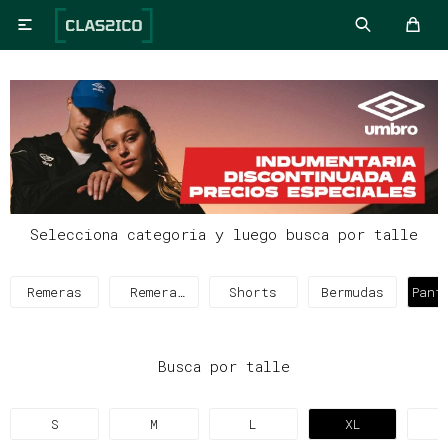

Selecciona categoria y luego busca por talle
Remeras
Remera
Shorts
Bermudas
Pant
Térmica
Busca por talle
S
M
L
XL
X