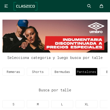

Selecciona categoria y luego busca por talle
Remeras
Shorts
Bermudas
Pantalones
Bu
Busca por talle
S
M
L
XL
X