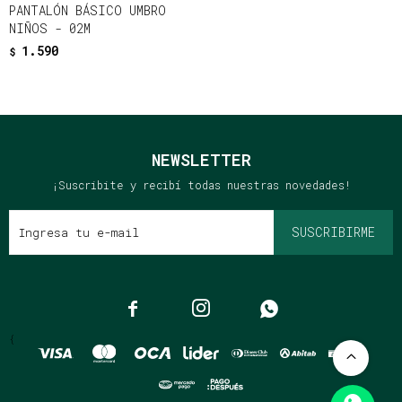
PANTALÓN BÁSICO UMBRO
NIÑOS - 02M
1.590
$
NEWSLETTER
¡Suscribite y recibí todas nuestras novedades!
SUSCRIBIRME



{