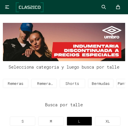

Selecciona categoria y luego busca por talle
Remeras
Remera
Shorts
Bermudas
Pant
Térmica
Busca por talle
S
M
L
XL