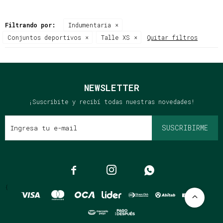
Filtrando por:
Indumentaria
Conjuntos deportivos
Talle XS
Quitar filtros
NEWSLETTER
¡Suscribite y recibí todas nuestras novedades!
SUSCRIBIRME



{