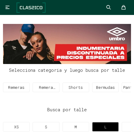

Selecciona categoria y luego busca por talle
Remeras
Remera
Shorts
Bermudas
Pant
Térmica
Busca por talle
XS
S
M
L