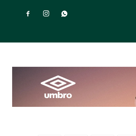


