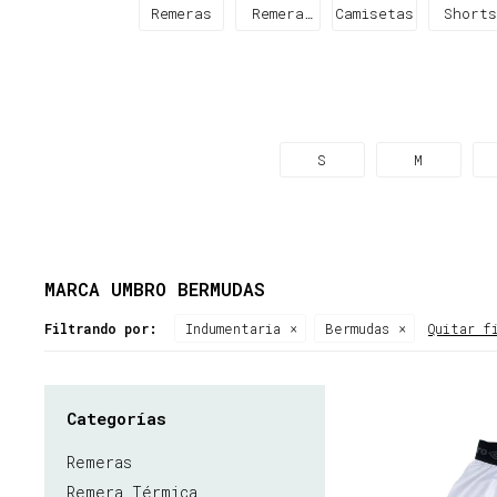
Remeras
Remera
Camisetas
Short
Térmica
S
M
MARCA UMBRO BERMUDAS
Filtrando por:
Indumentaria
Bermudas
Quitar f
Categorías
Remeras
Remera Térmica