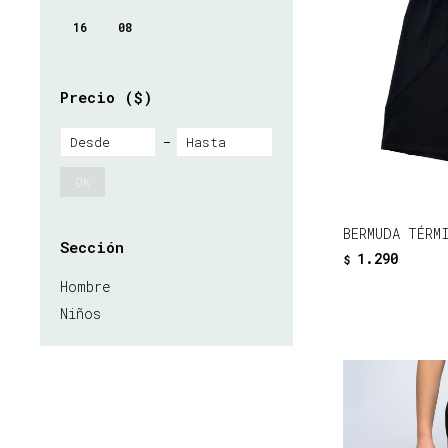
16
08
Precio
($)
OK
BERMUDA TÉRM
Sección
1.290
$
Hombre
Niños