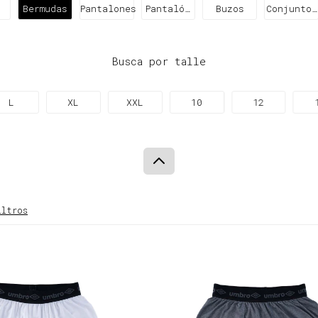
s
Bermudas
Pantalones
Pantalón
Buzos
Conjuntos
Térmico
deportivo
Busca por talle
L
XL
XXL
10
12
iltros