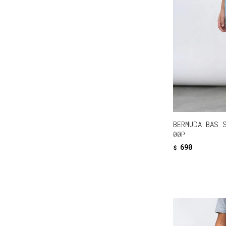
BERMUDA BAS 
00P
690
$