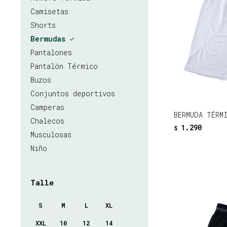
Camisetas
Shorts
Bermudas
Pantalones
Pantalón Térmico
Buzos
Conjuntos deportivos
Camperas
BERMUDA TÉRM
Chalecos
1.290
$
Musculosas
Niño
Talle
S
M
L
XL
XXL
10
12
14