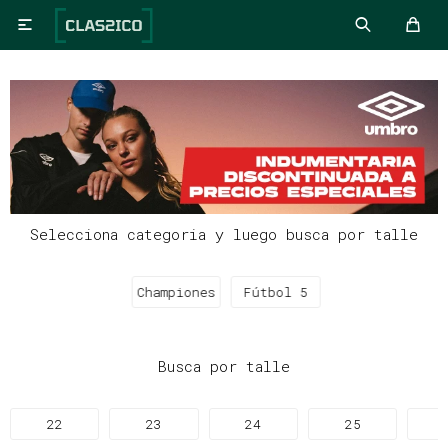

Selecciona categoria y luego busca por talle
Championes
Fútbol 5
Busca por talle
22
23
24
25