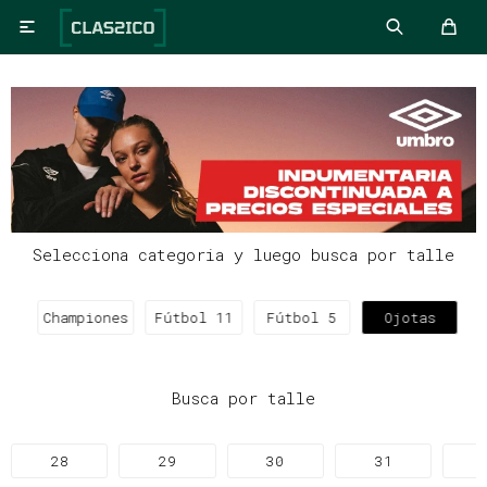

Selecciona categoria y luego busca por talle
Championes
Fútbol 11
Fútbol 5
Ojotas
Busca por talle
28
29
30
31