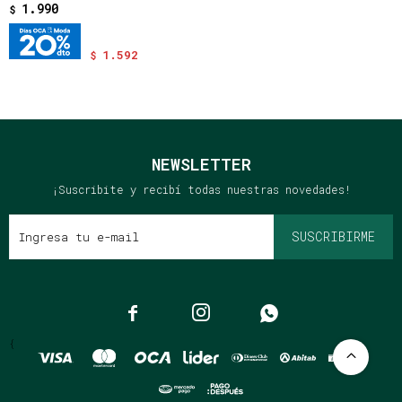
1.990
$
1.592
$
NEWSLETTER
¡Suscribite y recibí todas nuestras novedades!
SUSCRIBIRME



{