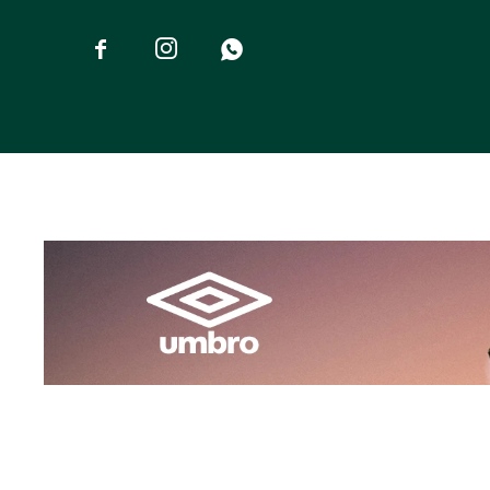


