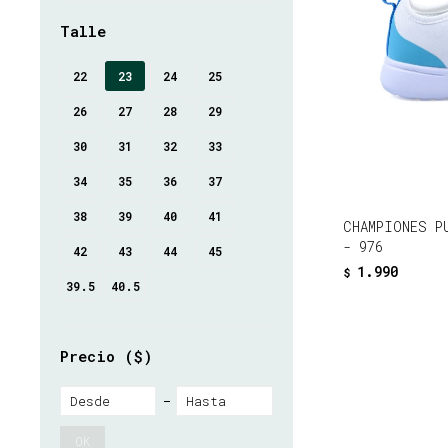
Talle
22
23
24
25
26
27
28
29
30
31
32
33
34
35
36
37
38
39
40
41
CHAMPIONES P
- 976
42
43
44
45
1.990
$
39.5
40.5
Precio
($)
OK