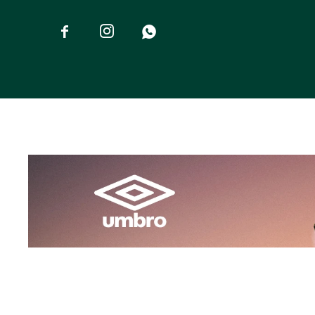


