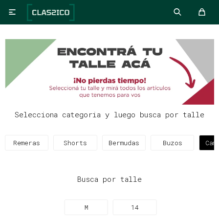

Selecciona categoria y luego busca por talle
Remeras
Shorts
Bermudas
Buzos
Cam
Busca por talle
M
14