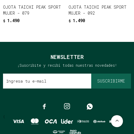
OJOTA TAICHI PEAK SPORT
OJOTA TAICHI PEAK SPORT
MUJER - 079
MUJER - 092
1.490
1.490
$
$
NEWSLETTER
¡Suscribite y recibí todas nuestras novedades!
SUSCRIBIRME



{