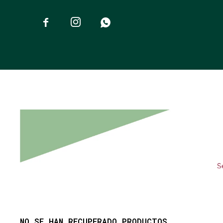



NO SE HAN RECUPERADO PRODUCTOS