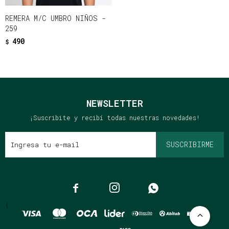
REMERA M/C UMBRO NIÑOS -
259
490
$
NEWSLETTER
¡Suscribite y recibí todas nuestras novedades!
SUSCRIBIRME



{