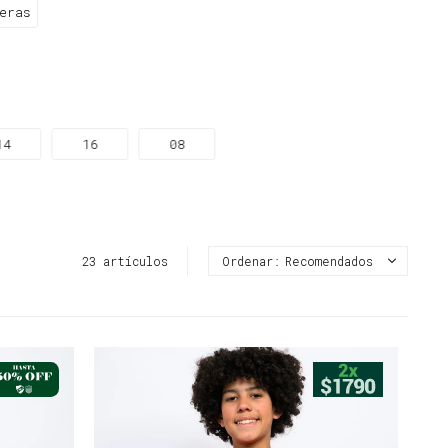
eras
14
16
08
23 artículos
Recomendados