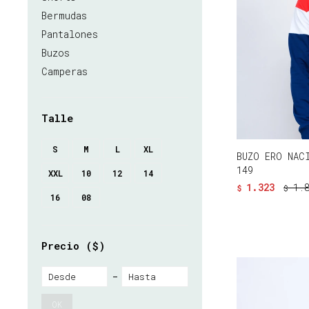
Bermudas
Pantalones
Buzos
Camperas
Talle
S
M
L
XL
BUZO ERO NAC
149
XXL
10
12
14
1.323
1.
$
$
16
08
Precio
($)
OK