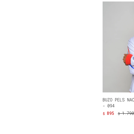
BUZO PELS NA
- 094
895
1.790
$
$