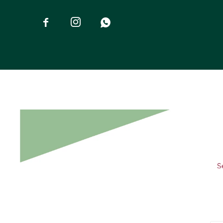


