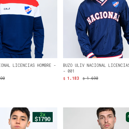
IONAL LICENCIAS HOMBRE -
BUZO ULIV NACIONAL LICENCIA
- 001
890
1.183
1.690
$
$