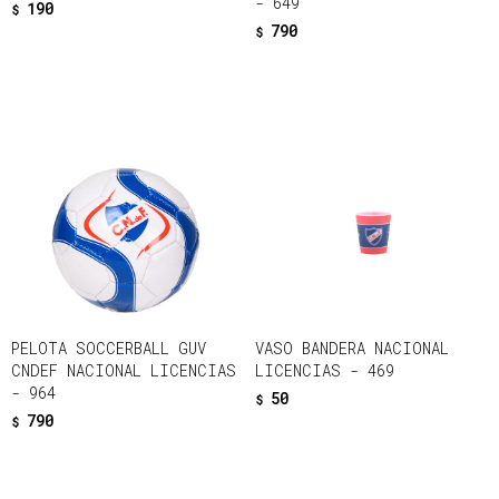
- 649
190
$
790
$
PELOTA SOCCERBALL GUV
VASO BANDERA NACIONAL
CNDEF NACIONAL LICENCIAS
LICENCIAS - 469
- 964
50
$
790
$