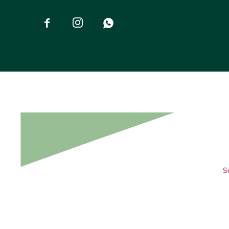


