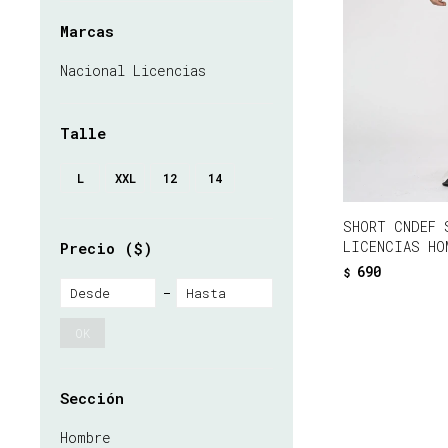
Marcas
Nacional Licencias
Talle
L
XXL
12
14
SHORT CNDEF 
LICENCIAS HO
Precio
($)
690
$
OK
Sección
Hombre