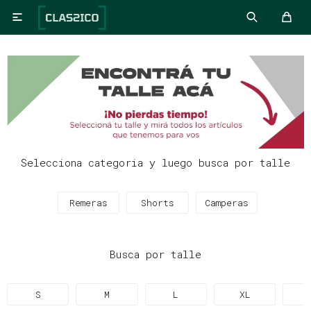

Selecciona categoria y luego busca por talle
Remeras
Shorts
Camperas
Busca por talle
S
M
L
XL
X