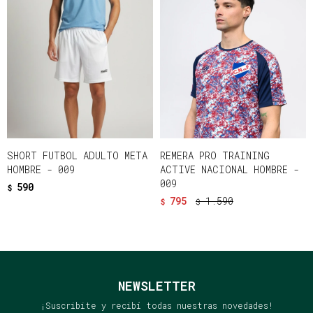
SHORT FUTBOL ADULTO META
REMERA PRO TRAINING
HOMBRE - 009
ACTIVE NACIONAL HOMBRE -
009
590
$
795
1.590
$
$
NEWSLETTER
¡Suscribite y recibí todas nuestras novedades!