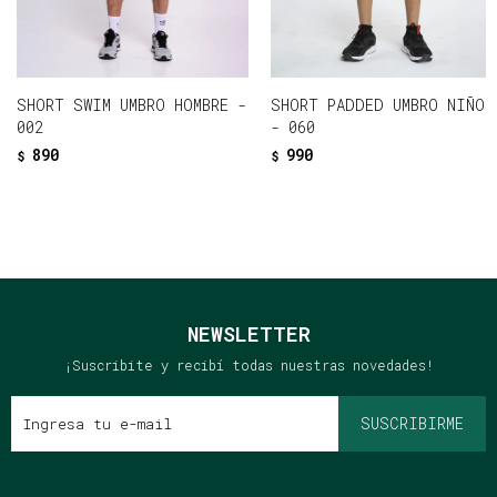
SHORT SWIM UMBRO HOMBRE -
SHORT PADDED UMBRO NIÑOS
002
- 060
890
990
$
$
NEWSLETTER
¡Suscribite y recibí todas nuestras novedades!
SUSCRIBIRME