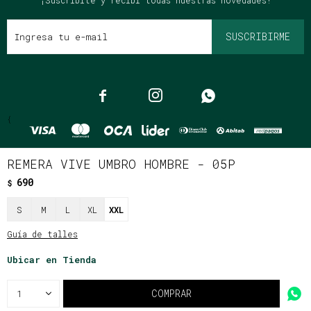
¡Suscribite y recibí todas nuestras novedades!
SUSCRIBIRME



{
REMERA VIVE UMBRO HOMBRE - 05P
690
$
© Copyright 2026 / Clássico
S
M
L
XL
XXL
Guía de talles
Ubicar en Tienda
Fenicio
COMPRAR
1