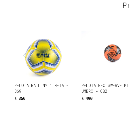
P
PELOTA BALL Nº 1 META -
PELOTA NEO SWERVE M
369
UMBRO - 082
350
490
$
$