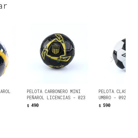
ar
ÑAROL
PELOTA CARBONERO MINI
PELOTA CLASSIC 
PEÑAROL LICENCIAS - 023
UMBRO - 092
490
590
$
$