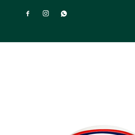


