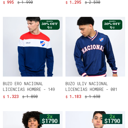
995
1.990
1.295
2.590
$
$
$
$
BUZO ERO NACIONAL
BUZO ULIV NACIONAL
LICENCIAS HOMBRE - 149
LICENCIAS HOMBRE - 001
1.323
1.890
1.183
1.690
$
$
$
$