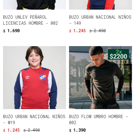
BUZO UNLEV PEÑAROL
BUZO URBAN NACIONAL NIÑOS
LICENCIAS HOMBRE - 002
- 149
1.690
1.245
2.490
$
$
$
BUZO URBAN NACIONAL NIÑOS
BUZO FLOW UMBRO HOMBRE -
- W19
002
1.245
2.490
1.390
$
$
$