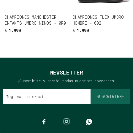
CHAMPIONES MANCHESTER
CHAMPIONES FLEX UMBRO
INFANTS UMBRO NIÑOS - 0R9
HOMBRE - 002
1.990
1.990
$
$
NEWSLETTER
¡Suscribite y recibí todas nuestras novedades!
SUSCRIBIRME



{