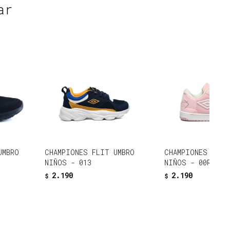
ar
UMBRO
CHAMPIONES FLIT UMBRO
CHAMPIONES MILO
NIÑOS - 013
NIÑOS - 00R
2.190
2.190
$
$