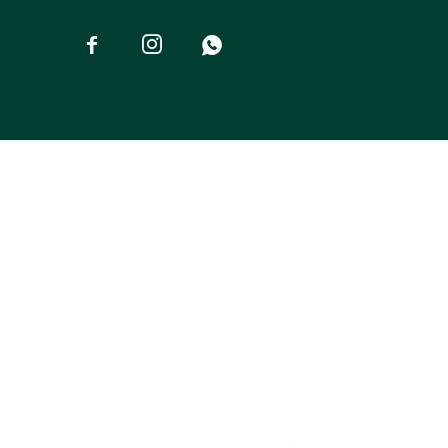


