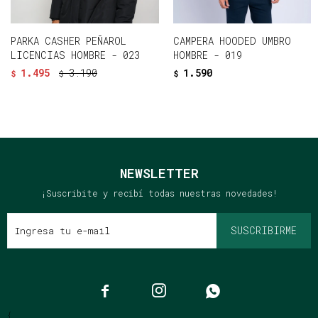
PARKA CASHER PEÑAROL
CAMPERA HOODED UMBRO
LICENCIAS HOMBRE - 023
HOMBRE - 019
1.495
3.190
1.590
$
$
$
NEWSLETTER
¡Suscribite y recibí todas nuestras novedades!
SUSCRIBIRME



{