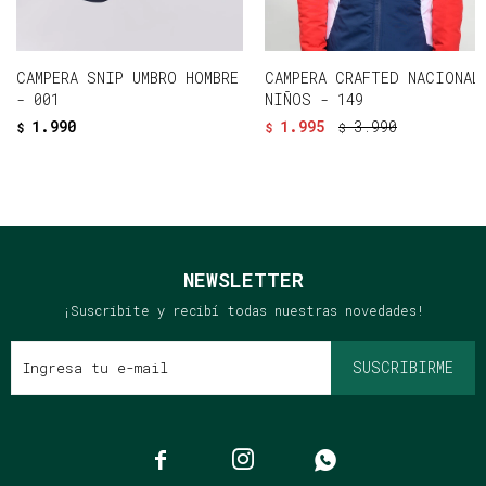
CAMPERA SNIP UMBRO HOMBRE
CAMPERA CRAFTED NACIONAL
- 001
NIÑOS - 149
1.990
1.995
3.990
$
$
$
NEWSLETTER
¡Suscribite y recibí todas nuestras novedades!
SUSCRIBIRME


