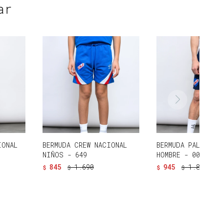
ar
IONAL
BERMUDA CREW NACIONAL
BERMUDA PALMER 
NIÑOS - 649
HOMBRE - 001
845
1.690
945
1.890
$
$
$
$