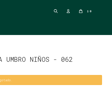
0
$
A UMBRO NIÑOS - 062
gotado.