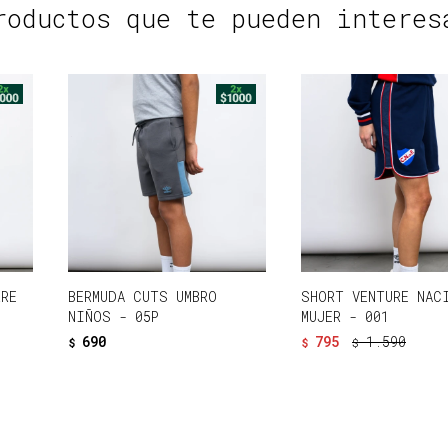
roductos que te pueden interes
RRE
BERMUDA CUTS UMBRO
SHORT VENTURE NAC
NIÑOS - 05P
MUJER - 001
690
795
1.590
$
$
$