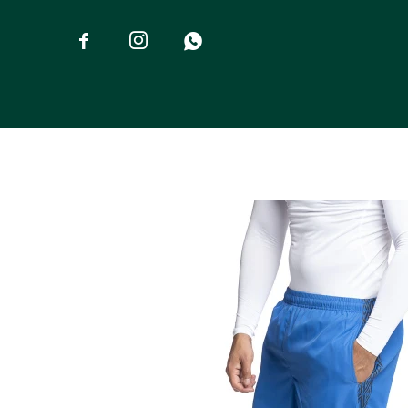


