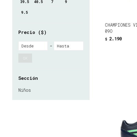
39.5
40.5
7
9
9.5
CHAMPIONES V
09O
Precio
($)
2.190
$
OK
Sección
Niños