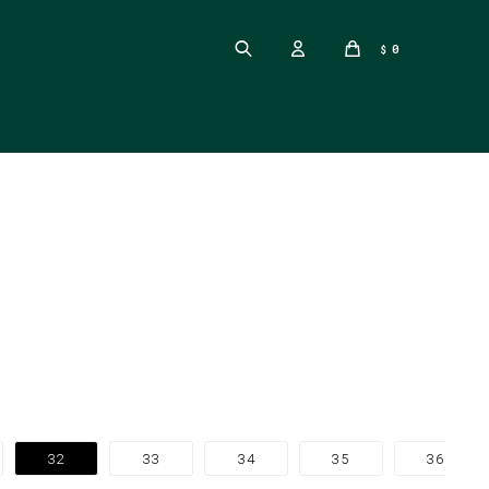
0
$
32
33
34
35
36