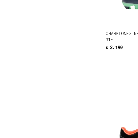
CHAMPIONES N
91E
2.190
$