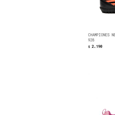
CHAMPIONES N
928
2.190
$