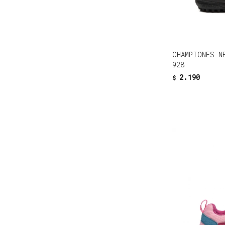
CHAMPIONES N
928
2.190
$