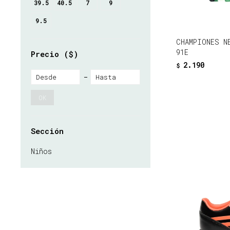
39.5
40.5
7
9
9.5
CHAMPIONES N
91E
Precio
($)
2.190
$
OK
Sección
Niños