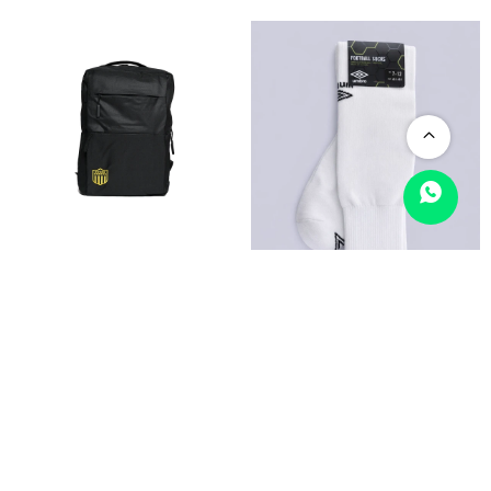
MOCHILA BASSI PEÑAROL
MEDIA FUTBOL UMBRO HOMBRE
LICENCIAS UNISEX - 002
- 002
1.200
490
$
$