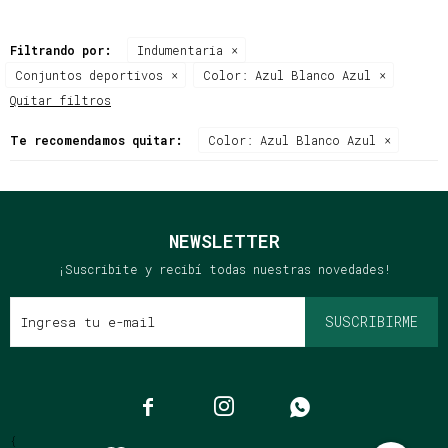
Filtrando por:
Indumentaria
Conjuntos deportivos
Color:
Azul Blanco Azul
Quitar filtros
Te recomendamos quitar:
Color:
Azul Blanco Azul
NEWSLETTER
¡Suscribite y recibí todas nuestras novedades!
SUSCRIBIRME



{