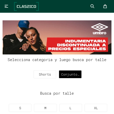

Selecciona categoria y luego busca por talle
Shorts
Conjuntos
deportivos
Busca por talle
S
M
L
XL