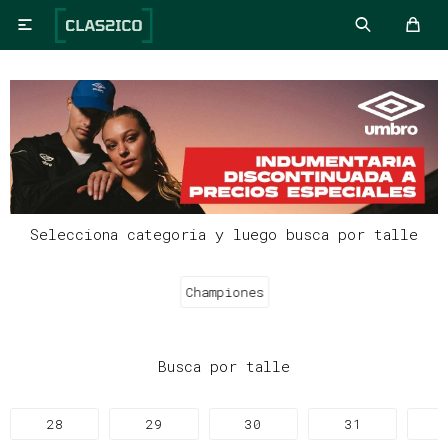

Selecciona categoria y luego busca por talle
Championes
Busca por talle
28
29
30
31